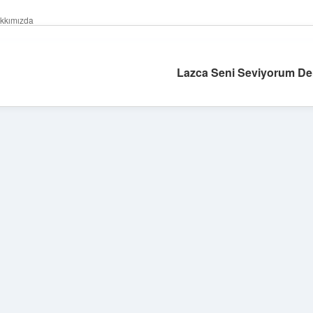
kkımızda
Lazca Seni Seviyorum D
Sidebar
https://ilbet.online/
vdcasino
vdcasino
htt