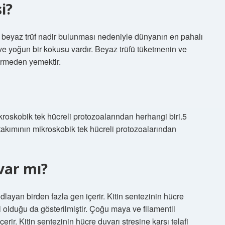
i?
a, beyaz trüf nadir bulunması nedeniyle dünyanın en pahalı
ve yoğun bir kokusu vardır. Beyaz trüfü tüketmenin ve
şirmeden yemektir.
roskobik tek hücreli protozoalarından herhangi biri.5
kımının mikroskobik tek hücreli protozoalarından
var mı?
dlayan birden fazla gen içerir. Kitin sentezinin hücre
mli olduğu da gösterilmiştir. Çoğu maya ve filamentli
erir. Kitin sentezinin hücre duvarı stresine karşı telafi