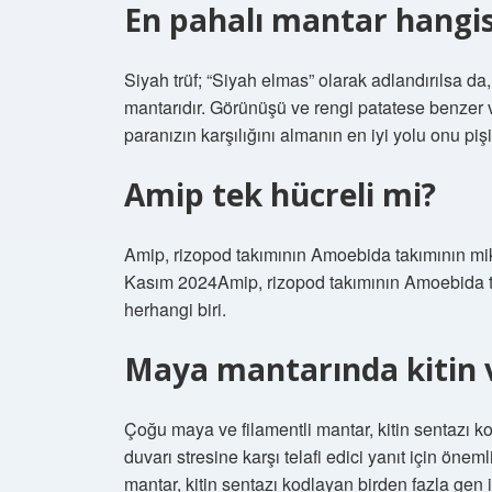
En pahalı mantar hangis
Siyah trüf; “Siyah elmas” olarak adlandırılsa d
mantarıdır. Görünüşü ve rengi patatese benzer 
paranızın karşılığını almanın en iyi yolu onu pi
Amip tek hücreli mi?
Amip, rizopod takımının Amoebida takımının mik
Kasım 2024Amip, rizopod takımının Amoebida ta
herhangi biri.
Maya mantarında kitin 
Çoğu maya ve filamentli mantar, kitin sentazı ko
duvarı stresine karşı telafi edici yanıt için öne
mantar, kitin sentazı kodlayan birden fazla gen iç