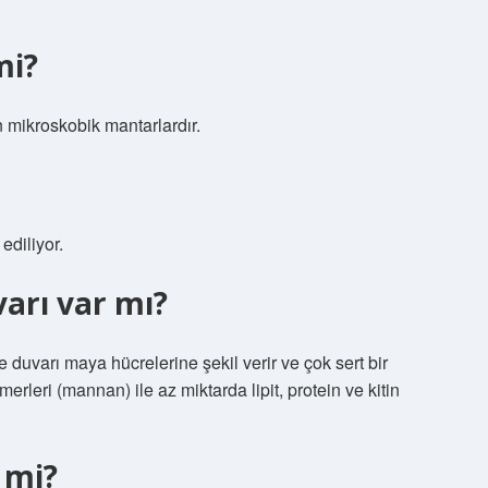
mi?
n mikroskobik mantarlardır.
ediliyor.
arı var mı?
 duvarı maya hücrelerine şekil verir ve çok sert bir
rleri (mannan) ile az miktarda lipit, protein ve kitin
 mi?