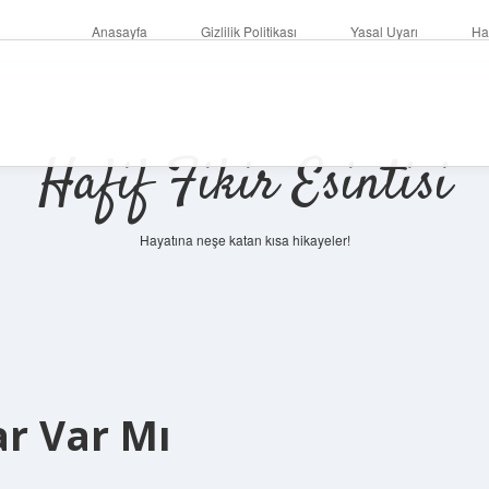
Anasayfa
Gizlilik Politikası
Yasal Uyarı
Ha
Hafif Fikir Esintisi
Hayatına neşe katan kısa hikayeler!
r Var Mı