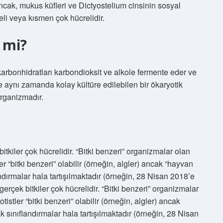
Ancak, mukus küfleri ve Dictyostelium cinsinin sosyal
eli veya kısmen çok hücrelidir.
 mi?
rbonhidratları karbondioksit ve alkole fermente eder ve
e aynı zamanda kolay kültüre edilebilen bir ökaryotik
rganizmadır.
bitkiler çok hücrelidir. “Bitki benzeri” organizmalar olan
tler “bitki benzeri” olabilir (örneğin, algler) ancak “hayvan
andırmalar hala tartışılmaktadır (örneğin, 28 Nisan 2018’e
gerçek bitkiler çok hücrelidir. “Bitki benzeri” organizmalar
otistler “bitki benzeri” olabilir (örneğin, algler) ancak
k sınıflandırmalar hala tartışılmaktadır (örneğin, 28 Nisan