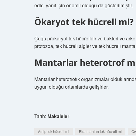
edici yanıt için önemli olduğu da gösterilmiştir.
Ökaryot tek hücreli mi?
Çoğu prokaryot tek hücrelidir ve bakteri ve arke o
protozoa, tek hücreli algler ve tek hücreli mantarl
Mantarlar heterotrof m
Mantarlar heterotrofik organizmalar oldukların
uygun olduğu ortamlarda gelişirler.
Tarih:
Makaleler
Amip tek hücreli mi
Bira mantarı tek hücreli mi
Cı