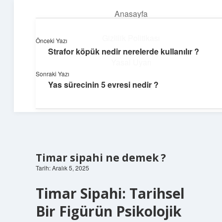
Anasayfa
menüyü
aç
Gizlilik Politikası
Önceki Yazı
Strafor köpük nedir nerelerde kullanılır ?
Hafif Fikir Esintisi
Yasal Uyarı
Sonraki Yazı
Hayatına neşe katan kısa hikayeler!
Yas sürecinin 5 evresi nedir ?
Hakkımızda
Timar sipahi ne demek ?
Tarih: Aralık 5, 2025
Timar Sipahi: Tarihsel
Bir Figürün Psikolojik